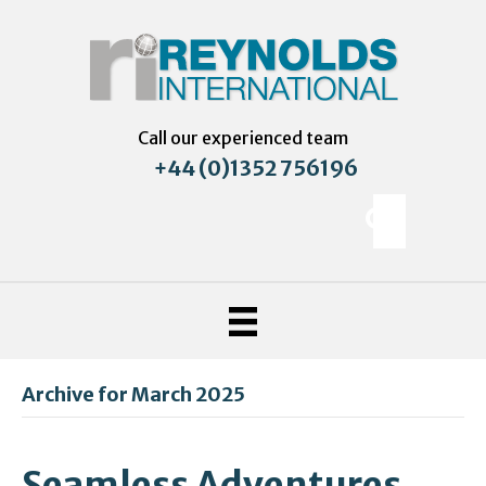
Call our experienced team
+44 (0)1352 756196
Archive for March 2025
Seamless Adventures