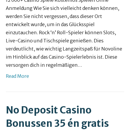
Anmeldung Wie Sie sich vielleicht denken können,
werden Sie nicht vergessen, dass dieser Ort
entwickelt wurde, um in das Glücksspiel
einzutauchen. Rock ‘n’ Roll-Spieler können Slots,
Live-Casino und Tischspiele genießen. Dies
verdeutlicht, wie wichtig Langzeitspaß für Novoline
im Hinblick auf das Casino-Spielerlebnis ist. Diese
versorgen dich in regelmäßigen…
Read More
No Deposit Casino
Bonussen 35 én gratis