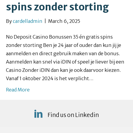
spins zonder storting
By
cardelladmin
|
March 6, 2025
No Deposit Casino Bonussen 35 én gratis spins
zonder storting Ben je 24 jaar of ouder dan kun jij je
aanmelden en direct gebruik maken van de bonus.
Aanmelden kan snel via iDIN of speel je liever bij een
Casino Zonder iDIN dan kan je ook daarvoor kiezen.
Vanaf 1 oktober 2024 is het verplicht…
Read More
Find us on Linkedin