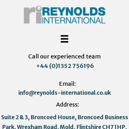
Call our experienced team
+44 (0)1352 756196
Email:
info@reynolds-international.co.uk
Address:
Suite 2 & 3, Broncoed House, Broncoed Business
Park, Wrexham Road, Mold, Flintshire CH7 1HP,